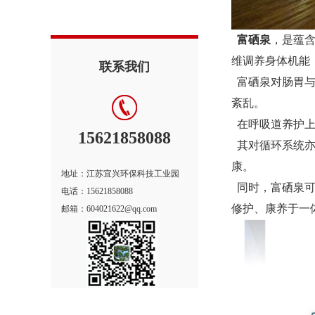
富硒泉
，是蕴
维调养身体机能
联系我们
富硒泉对肠胃与
紊乱。
在呼吸道养护上
15621858088
其对循环系统亦
康。
地址：江苏宜兴环保科技工业园
同时，富硒泉可
电话：15621858088
修护、康养于一
邮箱：604021622@qq.com