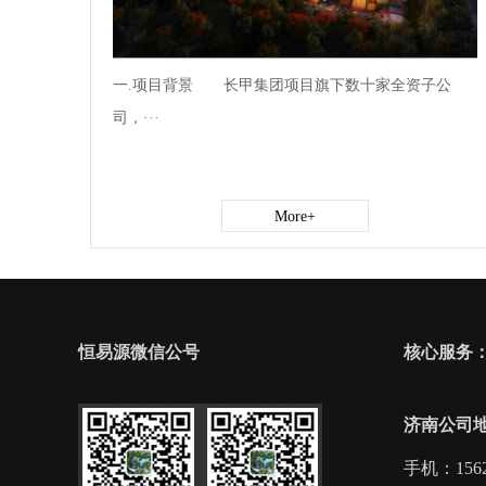
一.项目背景 长甲集团项目旗下数十家全资子公
司，···
More+
恒易源微信公号
核心服务：
济南公司
手机：1562