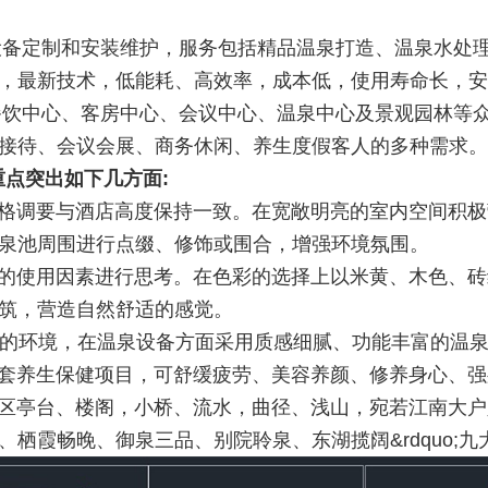
备定制和安装维护，服务包括精品温泉打造、温泉水处理
，最新技术，低能耗、高效率，成本低，使用寿命长，安
饮中心、客房中心、会议中心、温泉中心及景观园林等众
接待、会议会展、商务休闲、养生度假客人的多种需求。
点突出如下几方面:
格调要与酒店高度保持一致。在宽敞明亮的室内空间积极
泉池周围进行点缀、修饰或围合，增强环境氛围。
的使用因素进行思考。在色彩的选择上以米黄、木色、砖
筑，营造自然舒适的感觉。
色的环境，在温泉设备方面采用质感细腻、功能丰富的温
配套养生保健项目，可舒缓疲劳、美容养颜、修养身心、
亭台、楼阁，小桥、流水，曲径、浅山，宛若江南大户人家
栖霞畅晚、御泉三品、别院聆泉、东湖揽阔&rdquo;九