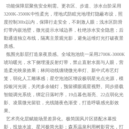
功能保障层聚焦安全刚需。更衣区、步道、涉水台阶采用
3200K-3500K中性柔光，埋地式防眩光地埋灯隐蔽布设，照
度控制30lx以内，保障行走安全，不刺激人眼；浅水区防滑
灯带内嵌池壁，微光提示水域边界，杜绝涉水安全隐患；后
勤通道独立布线，隔离主景观光影，避免运维灯光打破夜景
质感。
氛围光影层打造泉夜质感。全域泡池统一采用2700K-3000K
琥珀暖光，水下侧埋漫反射灯带，禁止直射水面与人眼，营
造柔光映泉效果；林间动线缠绕微光串灯、新中式布艺灯
笼，弱化人工雕琢感；星空泡池区增设极弱星光点光源，模
拟银河光斑，关闭多余辅灯，预留裸眼观星视野。同步搭载
智能调光系统，绑定日落时序，19点暮色渐亮、22点弱化光
影、凌晨微光留驻，光线随夜色渐变，打造呼吸感光影效
果。
艺术亮化层赋能场景差异化。极简国风片区搭配水幕投
影，投放水波、星河极简光影；森系温泉利用树影背光，打