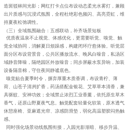
造斑驳林间光影；网红打卡点位布设动态柔光水雾灯，兼顾
出片质感与沉浸式氛围，全程杜绝彩色频闪、高亮霓虹，维
持夏夜松弛调性。
（三）全域氛围融合：五感联动，补齐场景短板
优质夜温泉不止视觉、体感优化，更需要听觉、嗅觉、触
觉全域协同，消解夏日烦躁感，构建闭环疗愈体验。听觉层
面分区布设背景音，公共区播放流水、晚风白噪音，私汤区
域静音降噪，隔绝园区外放噪音；同步屏蔽水泵异响，加装
设备隔音棉，守住夜间静谧底色。
嗅觉贴合夏季时令，摒弃厚重木质香调，布设青柠、薄
荷、山苍子清冽扩香，药汤搭配金银花、艾草草本清香，兼
具驱蚊、安神功效；全域禁止浓烈工业香薰，依托原生草木
香气，还原山野夏夜气息。触觉配套轻量化软装，原木透气
休憩座椅、亚麻遮光帘、凉感防滑垫，弱化高温塑胶闷热触
感。
同时强化场景动线氛围衔接，入园光影渐暗、移步升温、