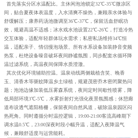
首先落实分区水温配比。主休闲泡池锁定32℃-35℃微凉区
间，贴合夏夜体表温度，入水清爽不燥热，兼顾亲水体验与
舒缓解压；康养药汤池微调至36℃-37℃，保留活血舒眠功
效，规避高温不适感；冰水戏水池设置22℃-26℃，打造冷热
交互体验，适配年轻群体玩水需求；私密私汤维持34℃恒
温，适配亲子、情侣慢泡场景。所有水系设备加装静音变频
热泵，杜绝设备噪音破坏夜间静谧氛围，同步配套水循环降
温过滤系统，高温夜间保障水质澄澈。
其次优化环境辅助控温。温泉动线两侧栽植含笑、晚香
玉、清香木等驱蚊降温乡土绿植，规避茂密乔木密闭聚热问
题；泡池边缘加装低压雾森系统，夜间定时间歇性喷雾，降
低局部环境3℃-5℃，水雾折射灯光强化夜景氛围感；休憩廊
道布设透气遮阳格栅，保留夜间自然风道，破除温泉园区闷
热死角。同时遵循分时温控逻辑，19:00-21:00客流高峰期下
调水温0.5℃，23:00深夜时段小幅升温，适配入夜降温气
候，兼顾舒适度与运营能耗。