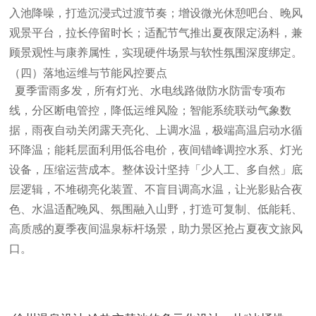
入池降噪，打造沉浸式过渡节奏；增设微光休憩吧台、晚风
观景平台，拉长停留时长；适配节气推出夏夜限定汤料，兼
顾景观性与康养属性，实现硬件场景与软性氛围深度绑定。
（四）落地运维与节能风控要点
夏季雷雨多发，所有灯光、水电线路做防水防雷专项布
线，分区断电管控，降低运维风险；智能系统联动气象数
据，雨夜自动关闭露天亮化、上调水温，极端高温启动水循
环降温；能耗层面利用低谷电价，夜间错峰调控水系、灯光
设备，压缩运营成本。整体设计坚持「少人工、多自然」底
层逻辑，不堆砌亮化装置、不盲目调高水温，让光影贴合夜
色、水温适配晚风、氛围融入山野，打造可复制、低能耗、
高质感的夏季夜间温泉标杆场景，助力景区抢占夏夜文旅风
口。