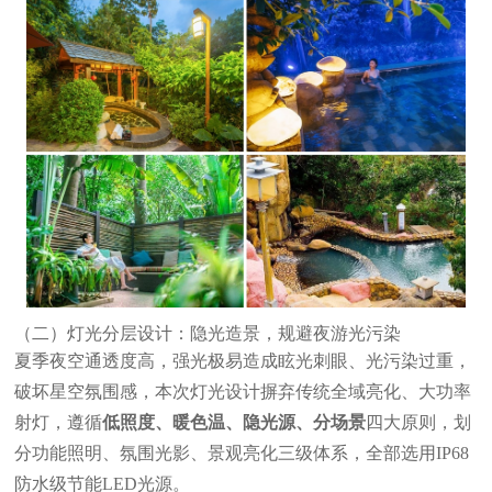
（二）灯光分层设计：隐光造景，规避夜游光污染
夏季夜空通透度高，强光极易造成眩光刺眼、光污染过重，
破坏星空氛围感，本次灯光设计摒弃传统全域亮化、大功率
射灯，遵循
低照度、暖色温、隐光源、分场景
四大原则，划
分功能照明、氛围光影、景观亮化三级体系，全部选用IP68
防水级节能LED光源。