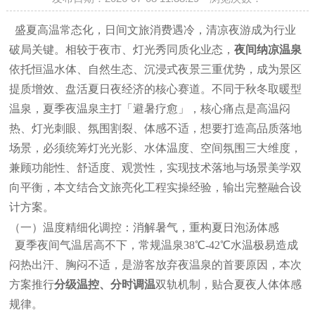
盛夏高温常态化，日间文旅消费遇冷，清凉夜游成为行业
破局关键。相较于夜市、灯光秀同质化业态，
夜间纳凉温泉
依托恒温水体、自然生态、沉浸式夜景三重优势，成为景区
提质增效、盘活夏日夜经济的核心赛道。不同于秋冬取暖型
温泉，夏季夜温泉主打「避暑疗愈」，核心痛点是高温闷
热、灯光刺眼、氛围割裂、体感不适，想要打造高品质落地
场景，必须统筹灯光光影、水体温度、空间氛围三大维度，
兼顾功能性、舒适度、观赏性，实现技术落地与场景美学双
向平衡，本文结合文旅亮化工程实操经验，输出完整融合设
计方案。
（一）温度精细化调控：消解暑气，重构夏日泡汤体感
夏季夜间气温居高不下，常规温泉38℃-42℃水温极易造成
闷热出汗、胸闷不适，是游客放弃夜温泉的首要原因，本次
方案推行
分级温控、分时调温
双轨机制，贴合夏夜人体体感
规律。